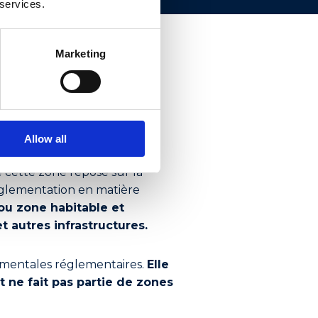
 services.
Marketing
et
Allow all
 cette zone repose sur la
réglementation en matière
ou zone habitable et
t autres infrastructures.
ementales réglementaires.
Elle
t ne fait pas partie de zones