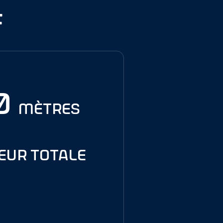
f
50
mètres
eur totale