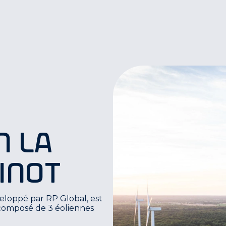
n La
inot
veloppé par RP Global, est
 composé de 3 éoliennes