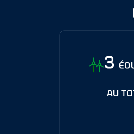
3
éo
au to