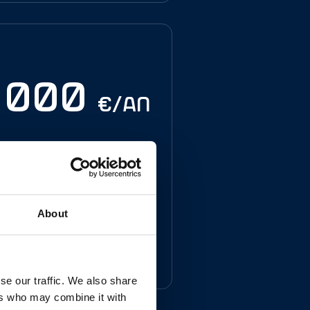
0 000
€/an
ées fiscales
a commune
About
Infos
se our traffic. We also share
ers who may combine it with