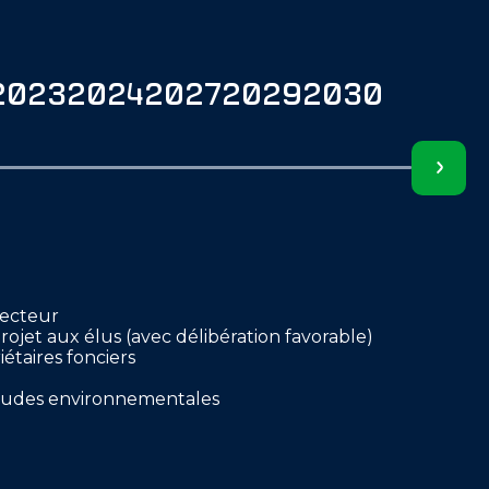
2023
2024
2027
2029
2030
secteur
ojet aux élus (avec délibération favorable)
étaires fonciers
tudes environnementales