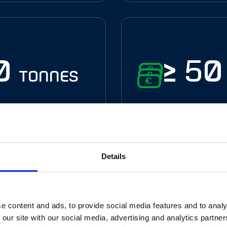
00
≥ 5
tonnes
tées par
de retomb
ée
pour l
Details
e content and ads, to provide social media features and to analy
 our site with our social media, advertising and analytics partn