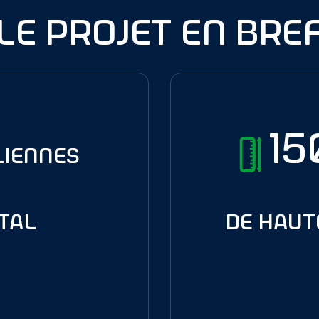
le projet en bre
1
liennes
tal
de haut