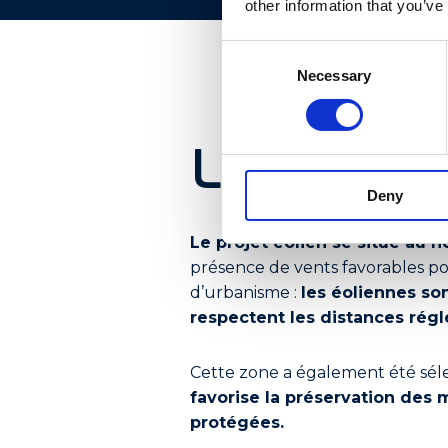
other information that you’ve
Consent
Necessary
Selection
la local
Deny
Le projet éolien se situe au
présence de vents favorables pou
d’urbanisme :
les éoliennes so
respectent les distances régle
Cette zone a également été sél
favorise la préservation des m
protégées.