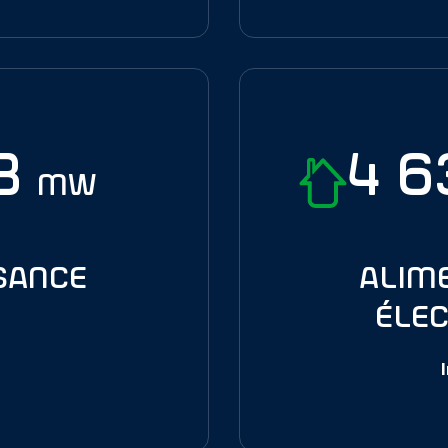
,8
4 
MW
sance
alim
élec