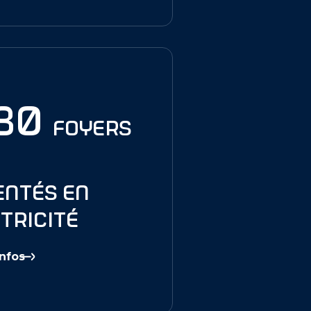
630
foyers
entés en
tricité
Infos