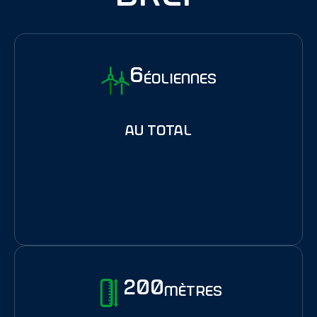
6
éoliennes
au total
200
mètres