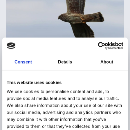
Consent
Details
About
Étude écologique
Réalisée par le bureau d’études CERE, cette
This website uses cookies
analyse a porté sur la faune, la flore et les
habitats naturels, en particulier les oiseaux
We use cookies to personalise content and ads, to
(avifaune) et les chauves-souris (chiroptères),
provide social media features and to analyse our traffic.
afin d’identifier les espèces sensibles et
We also share information about your use of our site with
d’adapter le projet pour limiter son impact
our social media, advertising and analytics partners who
sur la biodiversité.
may combine it with other information that you’ve
provided to them or that they’ve collected from your use