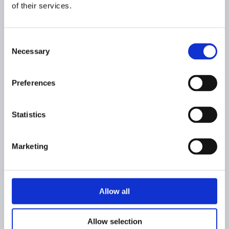
of their services.
Consent
Necessary
Selection
Preferences
Statistics
Marketing
Étude paysagère
Allow all
Confiée au bureau d'étude EPURE, cette
Allow selection
étude s’appuie sur des photomontages