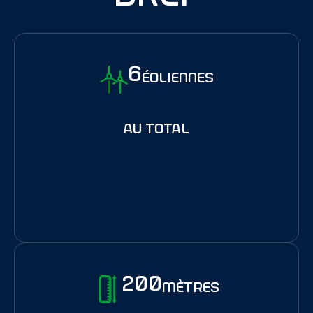
6
éoliennes
au total
200
mètres