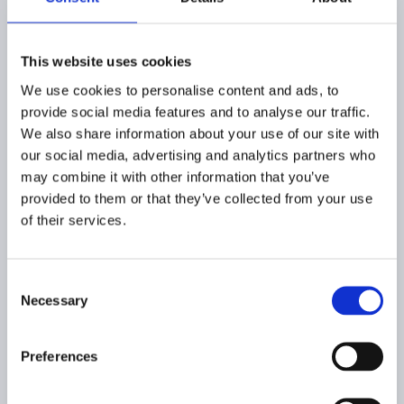
This website uses cookies
We use cookies to personalise content and ads, to
provide social media features and to analyse our traffic.
We also share information about your use of our site with
our social media, advertising and analytics partners who
may combine it with other information that you’ve
provided to them or that they’ve collected from your use
Étude écologique
of their services.
Réalisée par le bureau d’études CERE, cette
analyse a porté sur la faune, la flore et les
Consent
habitats naturels, en particulier les oiseaux
(avifaune) et les chauves-souris (chiroptères),
Necessary
Selection
afin d’identifier les espèces sensibles et
d’adapter le projet pour limiter son impact
sur la biodiversité.
Preferences